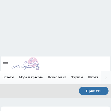
Советы
Мода и красота
Психология
Туризм
Школа
Льго
Принять