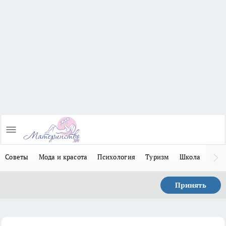
Советы
Мода и красота
Психология
Туризм
Школа
Льго
Принять