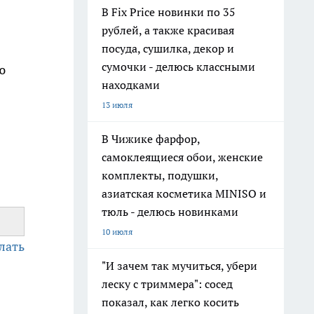
В Fix Price новинки по 35
рублей, а также красивая
посуда, сушилка, декор и
сумочки - делюсь классными
ю
находками
13 июля
В Чижике фарфор,
самоклеящиеся обои, женские
комплекты, подушки,
азиатская косметика MINISO и
тюль - делюсь новинками
10 июля
лать
"И зачем так мучиться, убери
леску с триммера": сосед
показал, как легко косить