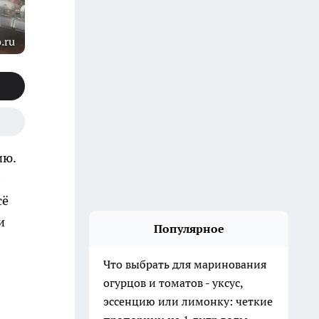
.ru
ию.
В
сё
и
Популярное
Что выбрать для маринования
огурцов и томатов - уксус,
эссенцию или лимонку: четкие