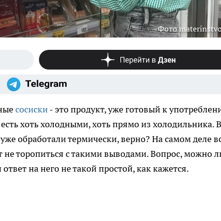
Фото materinstvo
нные
сосиски
- это продукт, уже готовый к употреблен
есть хоть холодными, хоть прямо из холодильника. 
 уже обработали термически, верно? На самом деле в
т не торопиться с такими выводами. Вопрос, можно л
 ответ на него не такой простой, как кажется.