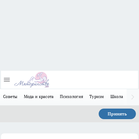
Советы
Мода и красота
Психология
Туризм
Школа
Льго
Принять