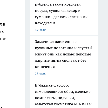
рублей, а также красивая
посуда, сушилка, декор и
сумочки - делюсь классными
находками
я в
13 июля
 с
ания
Замачивая засаленные
кухонные полотенца и спустя 5
минут они как новые: вековые
жирные пятна сползают без
кипячения
25 июля
В Чижике фарфор,
самоклеящиеся обои, женские
комплекты, подушки,
азиатская косметика MINISO и
ы,