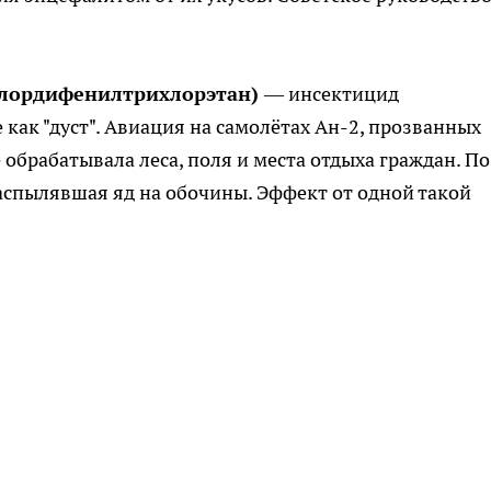
хлордифенилтрихлорэтан)
— инсектицид
 как "дуст". Авиация на самолётах Ан-2, прозванных
 обрабатывала леса, поля и места отдыха граждан. По
аспылявшая яд на обочины. Эффект от одной такой