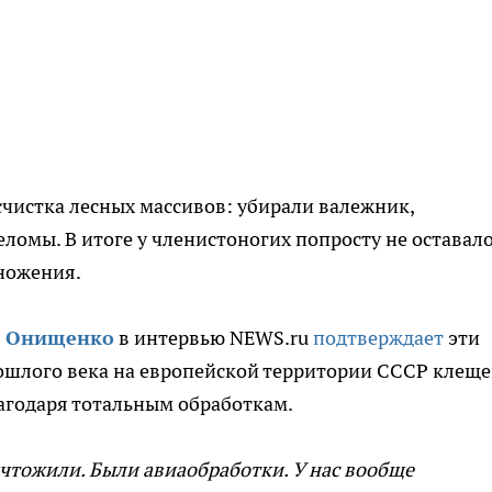
чистка лесных массивов: убирали валежник,
ломы. В итоге у членистоногих попросту не оставал
ножения.
й Онищенко
в интервью NEWS.ru
подтверждает
эти
прошлого века на европейской территории СССР клещ
агодаря тотальным обработкам.
ничтожили. Были авиаобработки. У нас вообще