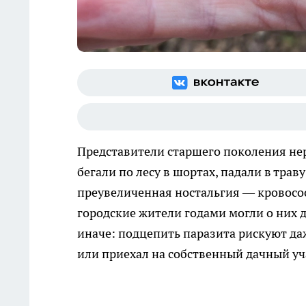
Представители старшего поколения нер
бегали по лесу в шортах, падали в траву
преувеличенная ностальгия — кровосос
городские жители годами могли о них 
иначе: подцепить паразита рискуют даж
или приехал на собственный дачный уча