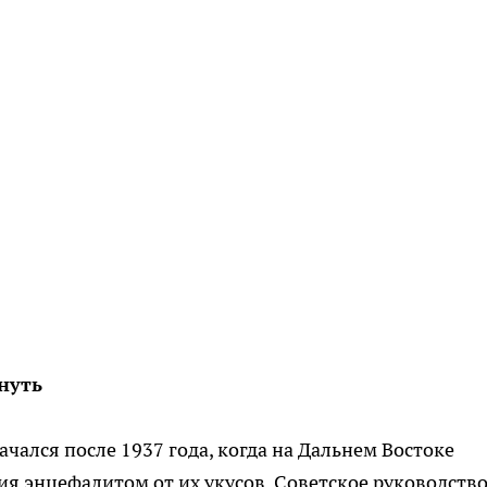
нуть
чался после 1937 года, когда на Дальнем Востоке
я энцефалитом от их укусов. Советское руководств