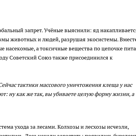
обальный запрет. Учёные выяснили: яд накапливаетс
измы животных и людей, разрушая экосистемы. Вместе
е насекомые, а токсичные вещества по цепочке пит
году Советский Союз также присоединился к
Сейчас тактики массового уничтожения клеща у нас
ют: ну как же так, вы убиваете целую форму жизни, а
стема ухода за лесами. Колхозы и лесхозы исчезли,
атились. Леса начали зарастать: появились бурелом