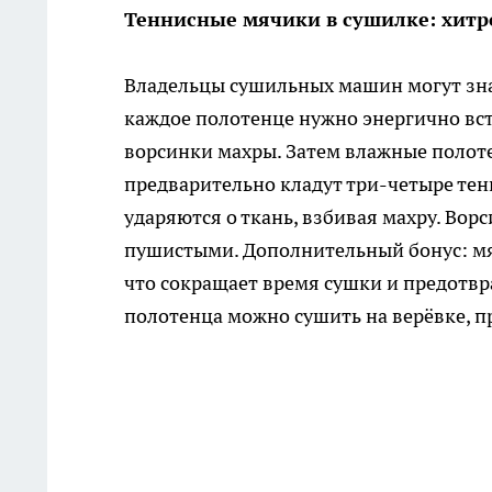
Теннисные мячики в сушилке: хитр
Владельцы сушильных машин могут зна
каждое полотенце нужно энергично вст
ворсинки махры. Затем влажные полот
предварительно кладут три-четыре те
ударяются о ткань, взбивая махру. Во
пушистыми. Дополнительный бонус: мя
что сокращает время сушки и предотвр
полотенца можно сушить на верёвке, п