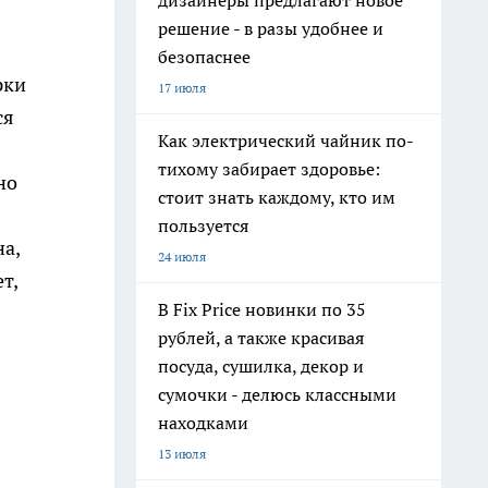
дизайнеры предлагают новое
решение - в разы удобнее и
безопаснее
рки
17 июля
ся
Как электрический чайник по-
тихому забирает здоровье:
но
стоит знать каждому, кто им
пользуется
а,
24 июля
т,
В Fix Price новинки по 35
рублей, а также красивая
посуда, сушилка, декор и
сумочки - делюсь классными
находками
13 июля