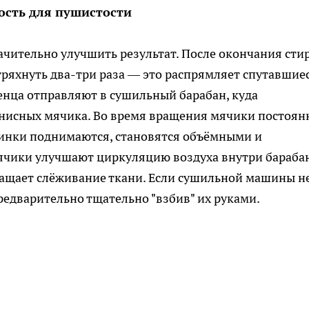
ость для пушистости
чительно улучшить результат. После окончания сти
ряхнуть два-три раза — это распрямляет спутавшие
енца отправляют в сушильный барабан, куда
ннисных мячика. Во время вращения мячики постоян
рсинки поднимаются, становятся объёмными и
чики улучшают циркуляцию воздуха внутри барабан
ащает слёживание ткани. Если сушильной машины не
редварительно тщательно "взбив" их руками.