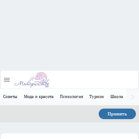
Советы
Мода и красота
Психология
Туризм
Школа
Льго
Принять