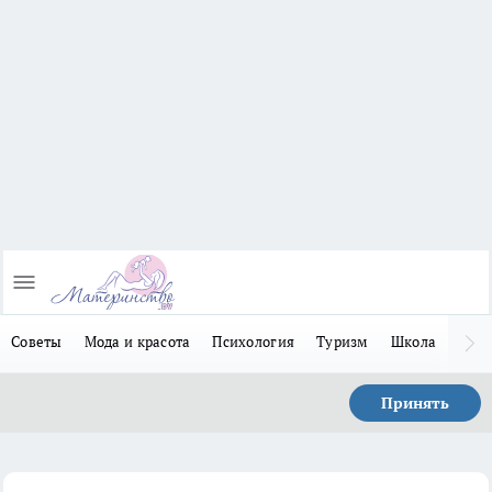
Советы
Мода и красота
Психология
Туризм
Школа
Льго
Принять