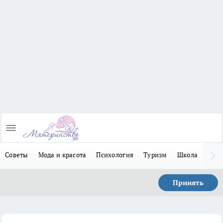
Советы
Мода и красота
Психология
Туризм
Школа
Льго
Принять