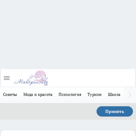
Советы
Мода и красота
Психология
Туризм
Школа
Льго
Принять