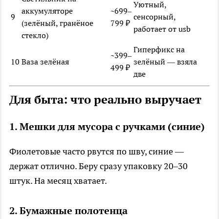
Уютный,
аккумуляторе
~699–
9
сенсорный,
(зелёный, гранёное
799 ₽
работает от usb
стекло)
Гиперфикс на
~399–
10
Ваза зелёная
зелёный — взяла
499 ₽
две
Для быта: что реально выручает
1. Мешки для мусора с ручками (синие)
Фиолетовые часто рвутся по шву, синие —
держат отлично. Беру сразу упаковку 20–30
штук. На месяц хватает.
2. Бумажные полотенца