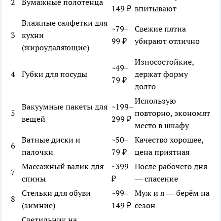
2
Бумажные полотенца
149 ₽
впитывают
Влажные салфетки для
~79–
Свежие пятна
3
кухни
99 ₽
убирают отлично
(жироудаляющие)
Износостойкие,
~49–
4
Губки для посуды
держат форму
79 ₽
долго
Использую
Вакуумные пакеты для
~199–
5
повторно, экономят
вещей
299 ₽
место в шкафу
Ватные диски и
~50–
Качество хорошее,
6
палочки
79 ₽
цена приятная
Массажный валик для
~399
После рабочего дня
7
спины
₽
— спасение
Стельки для обуви
~99–
Муж и я — берём на
8
(зимние)
149 ₽
сезон
Светильник на