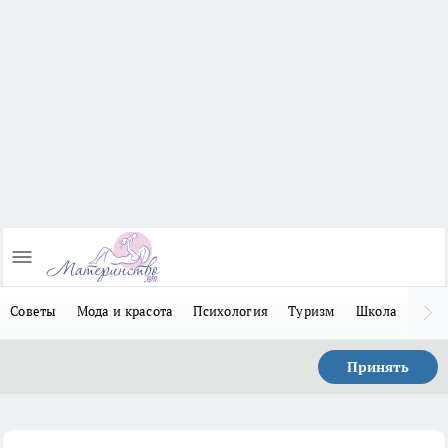
Советы
Мода и красота
Психология
Туризм
Школа
Льго
Принять