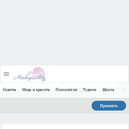
Советы
Мода и красота
Психология
Туризм
Школа
Льго
Принять