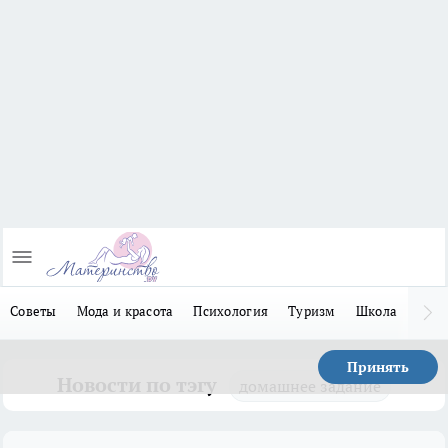
Советы
Мода и красота
Психология
Туризм
Школа
Льго
Принять
Новости по тэгу
домашнее задание