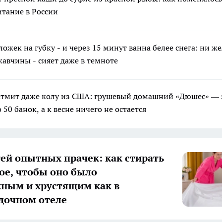
итание в России
ложек на губку - и через 15 минут ванна белее снега: ни ж
жавчины - сияет даже в темноте
атмит даже колу из США: грушевый домашний «Дюшес» —
 50 банок, а к весне ничего не остается
тей опытных прачек: как стирать
ое, чтобы оно было
ным и хрустящим как в
дочном отеле