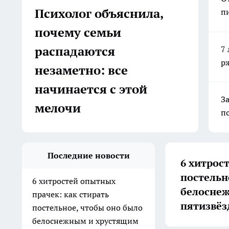
Психолог объяснила,
п
почему семьи
распадаются
7 
р
незаметно: все
начинается с этой
З
мелочи
по
Последние новости
6 хитрос
постельн
6 хитростей опытных
белоснеж
прачек: как стирать
пятизвёз
постельное, чтобы оно было
белоснежным и хрустящим