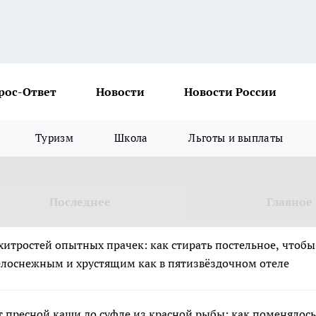
рос-Ответ
Новости
Новости России
Туризм
Школа
Льготы и выплаты
Последнее
Главное
 хитростей опытных прачек: как стирать постельное, чтоб
елоснежным и хрустящим как в пятизвёздочном отеле
т пресной каши до суфле из красной рыбы: как поменялос