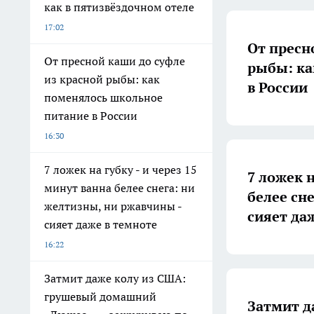
как в пятизвёздочном отеле
17:02
От пресн
От пресной каши до суфле
рыбы: ка
из красной рыбы: как
в России
поменялось школьное
питание в России
16:30
7 ложек на губку - и через 15
7 ложек н
минут ванна белее снега: ни
белее сн
желтизны, ни ржавчины -
сияет да
сияет даже в темноте
16:22
Затмит даже колу из США:
грушевый домашний
Затмит д