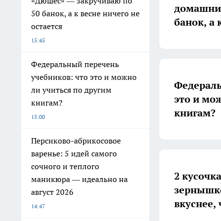
«Дюшес» — закручиваю по
домашний
50 банок, а к весне ничего не
банок, а 
остается
15:45
Федеральный перечень
учебников: что это и можно
Федераль
ли учиться по другим
это и мо
книгам?
книгам?
15:00
Персиково-абрикосовое
варенье: 5 идей самого
сочного и теплого
2 кусочк
маникюра — идеально на
зернышко
август 2026
вкуснее,
14:47