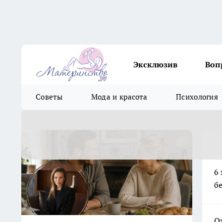
Эксклюзив
Воп
Советы
Мода и красота
Психология
6
б
О