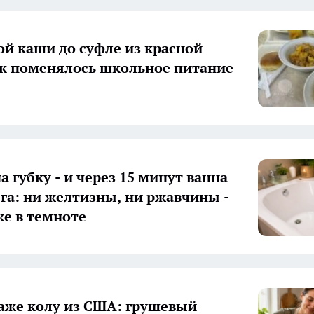
ой каши до суфле из красной
к поменялось школьное питание
а губку - и через 15 минут ванна
ега: ни желтизны, ни ржавчины -
же в темноте
аже колу из США: грушевый