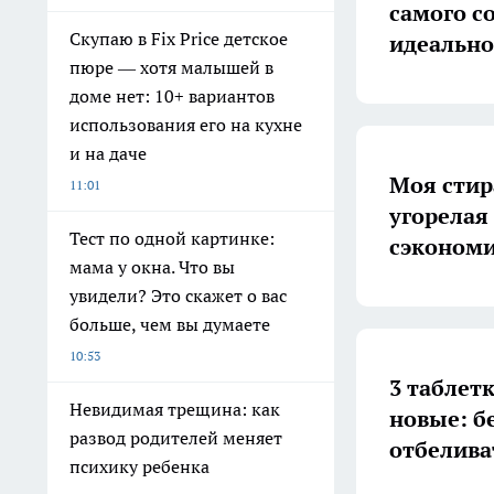
самого с
Скупаю в Fix Price детское
идеально 
пюре — хотя малышей в
доме нет: 10+ вариантов
использования его на кухне
и на даче
Моя стир
11:01
угорелая
Тест по одной картинке:
сэкономи
мама у окна. Что вы
увидели? Это скажет о вас
больше, чем вы думаете
10:53
3 таблет
Невидимая трещина: как
новые: б
развод родителей меняет
отбелива
психику ребенка