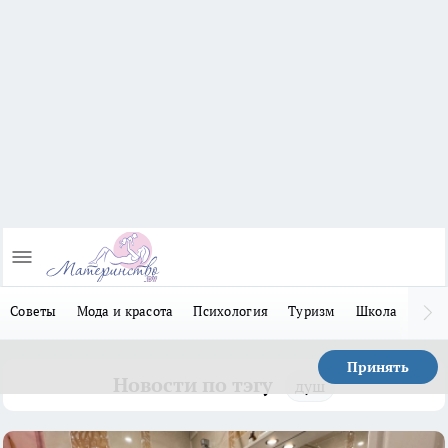
Советы
Мода и красота
Психология
Туризм
Школа
Льго
Принять
Новости по тэгу
душ