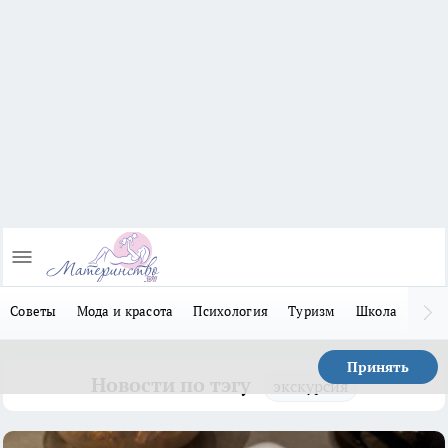
Советы
Мода и красота
Психология
Туризм
Школа
Льго
Принять
Новости по тэгу
экскурсия