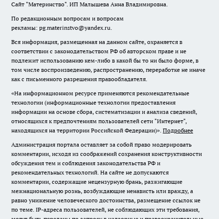
Сайт "Материнство". ИП Малышева Анна Владимировна.
По редакционным вопросам и вопросам
рекламы: pg.materinstvo@yandex.ru.
Вся информация, размещенная на данном сайте, охраняется в
соответствии с законодательством РФ об авторском праве и не
подлежит использованию кем-либо в какой бы то ни было форме, в
том числе воспроизведению, распространению, переработке не иначе
как с письменного разрешения правообладателя.
«На информационном ресурсе применяются рекомендательные
технологии (информационные технологии предоставления
информации на основе сбора, систематизации и анализа сведений,
относящихся к предпочтениям пользователей сети "Интернет",
находящихся на территории Российской Федерации)».
Подробнее
Администрация портала оставляет за собой право модерировать
комментарии, исходя из соображений сохранения конструктивности
обсуждения тем и соблюдения законодательства РФ и
рекомендательных технологий. На сайте не допускаются
комментарии, содержащие нецензурную брань, разжигающие
межнациональную рознь, возбуждающие ненависть или вражду, а
равно унижение человеческого достоинства, размещение ссылок не
по теме. IP-адреса пользователей, не соблюдающих эти требования,
могут быть переданы по запросу в надзорные и правоохранительные