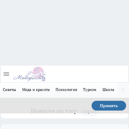
Советы
Мода и красота
Психология
Туризм
Школа
Льго
Принять
Новости по тэгу
горло