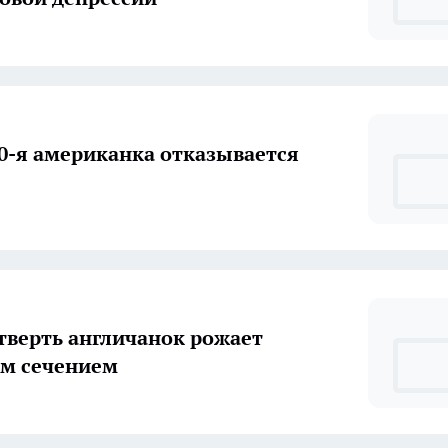
0-я американка отказывается
тверть англичанок рожает
м сечением