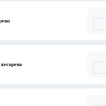
рево
 кесарева