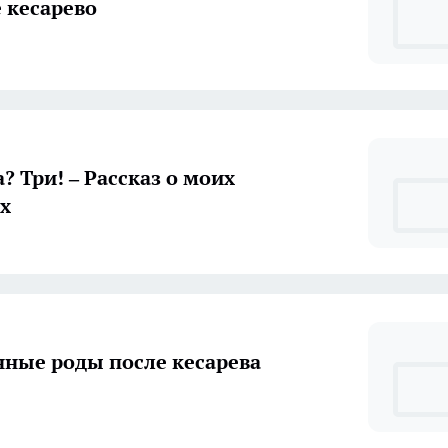
 кесарево
? Три! – Рассказ о моих
х
нные роды после кесарева