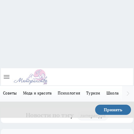
Советы
Мода и красота
Психология
Туризм
Школа
Льго
Принять
Новости по тэгу
литература