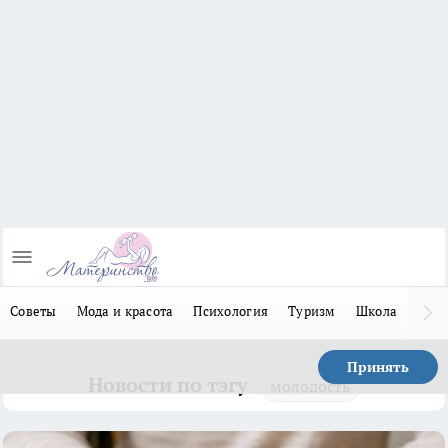
Советы
Мода и красота
Психология
Туризм
Школа
Льго
Принять
Новости по тэгу
молодость