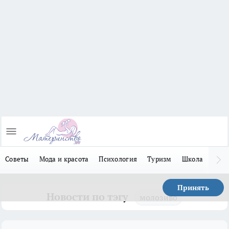
Советы
Мода и красота
Психология
Туризм
Школа
Льго
Принять
Новости по тэгу
молозиво