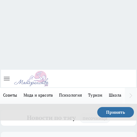
Советы
Мода и красота
Психология
Туризм
Школа
Льго
Принять
Новости по тэгу
песочница