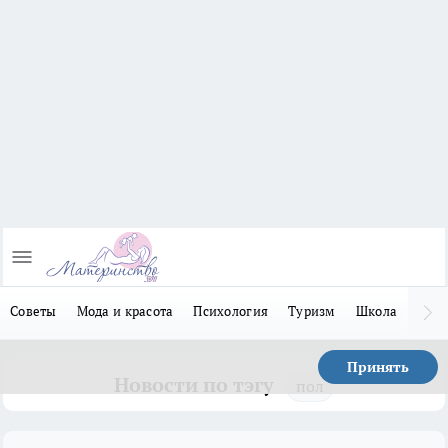
Советы
Мода и красота
Психология
Туризм
Школа
Льго
Принять
Новости по тэгу
пол