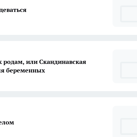
деваться
 родам, или Скандинавская
ля беременных
елом