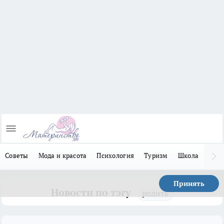
Советы
Мода и красота
Психология
Туризм
Школа
Льго
Принять
Новости по тэгу
родить