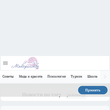
Советы
Мода и красота
Психология
Туризм
Школа
Льго
Принять
Новости по тэгу
роженица