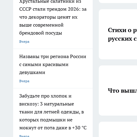
Хрустальные салатники из
СССР стали трендом 2026: за
что декораторы ценят их
выше современной
Стихи о 
брендовой посуды
русских 
Вчера
Названы три региона России
с самыми красивыми
девушками
Вчера
Что вышл
Забудьте про хлопок и
вискозу: 3 натуральные
ткани для летней одежды, в
которых подмышки не
мокнут от пота даже в +30 °C
Вчера