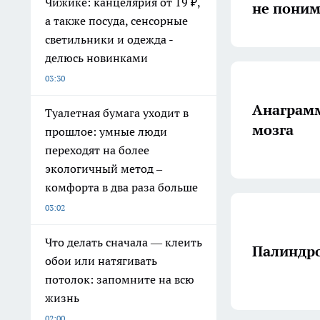
Чижике: канцелярия от 19 ₽,
не пони
а также посуда, сенсорные
светильники и одежда -
делюсь новинками
03:30
Анаграмм
Туалетная бумага уходит в
мозга
прошлое: умные люди
переходят на более
экологичный метод –
комфорта в два раза больше
03:02
Что делать сначала — клеить
Палиндр
обои или натягивать
потолок: запомните на всю
жизнь
02:00