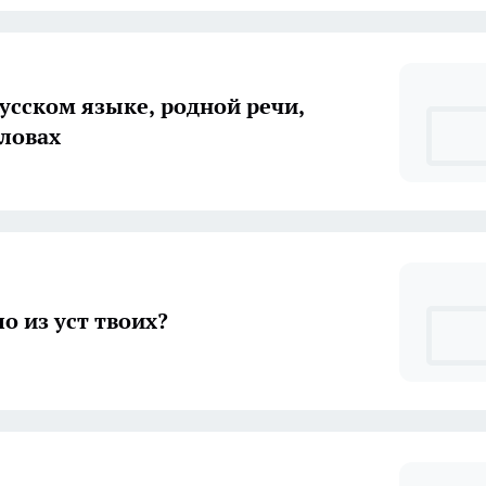
русском языке, родной речи,
словах
о из уст твоих?