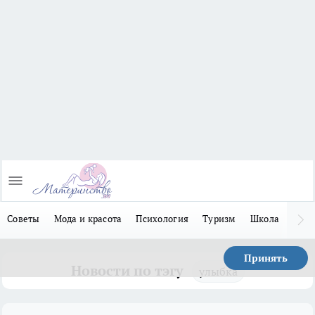
Советы
Мода и красота
Психология
Туризм
Школа
Льго
Принять
Новости по тэгу
улыбка