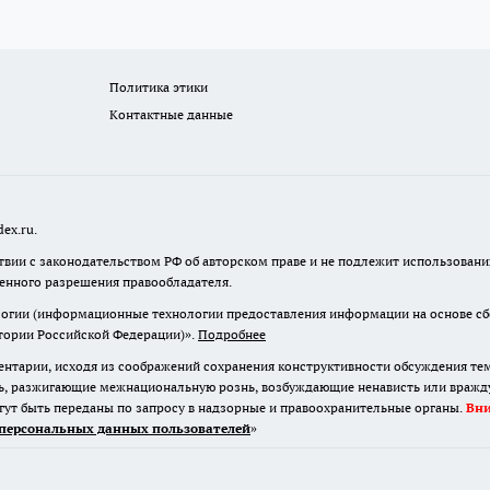
Политика этики
Контактные данные
ex.ru.
твии с законодательством РФ об авторском праве и не подлежит использовани
менного разрешения правообладателя.
гии (информационные технологии предоставления информации на основе сбор
итории Российской Федерации)».
Подробнее
нтарии, исходя из соображений сохранения конструктивности обсуждения те
ь, разжигающие межнациональную рознь, возбуждающие ненависть или вражду,
огут быть переданы по запросу в надзорные и правоохранительные органы.
Вн
персональных данных пользователей
»