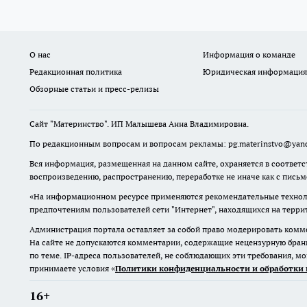
О нас
Информация о команде
Редакционная политика
Юридическая информация
Обзорные статьи и пресс-релизы
Сайт "Материнство". ИП Малышева Анна Владимировна.
По редакционным вопросам и вопросам рекламы: pg.materinstvo@yand
Вся информация, размещенная на данном сайте, охраняется в соответс
воспроизведению, распространению, переработке не иначе как с пись
«На информационном ресурсе применяются рекомендательные техноло
предпочтениям пользователей сети "Интернет", находящихся на терр
Администрация портала оставляет за собой право модерировать комме
На сайте не допускаются комментарии, содержащие нецензурную бран
по теме. IP-адреса пользователей, не соблюдающих эти требования, м
принимаете условия «
Политики конфиденциальности и обработки 
16+