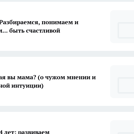
 Разбираемся, понимаем и
... быть счастливой
кая вы мама? (о чужом мнении и
ной интуиции)
 4 лет: развиваем