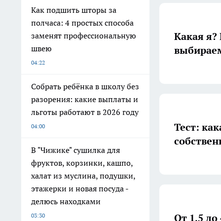
Как подшить шторы за
полчаса: 4 простых способа
Какая я?
заменят профессиональную
швею
выбираем
04:22
Собрать ребёнка в школу без
разорения: какие выплаты и
льготы работают в 2026 году
Тест: ка
04:00
собствен
В "Чижике" сушилка для
фруктов, корзинки, кашпо,
халат из муслина, подушки,
этажерки и новая посуда -
делюсь находками
От 1,5 до
03:30