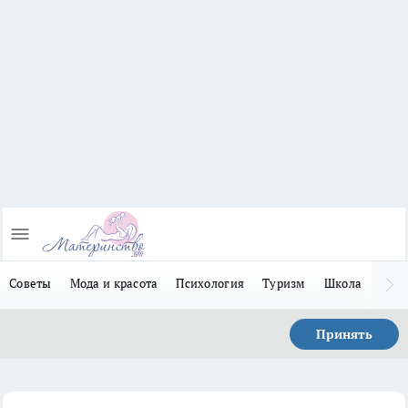
Советы
Мода и красота
Психология
Туризм
Школа
Льго
Принять