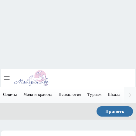
Советы
Мода и красота
Психология
Туризм
Школа
Льго
Принять