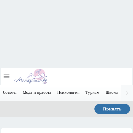
Советы
Мода и красота
Психология
Туризм
Школа
Льго
Принять