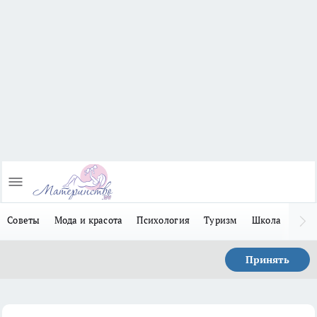
Советы
Мода и красота
Психология
Туризм
Школа
Льго
Принять