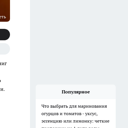
еть
ниг
о
и.
Популярное
Что выбрать для маринования
огурцов и томатов - уксус,
эссенцию или лимонку: четкие