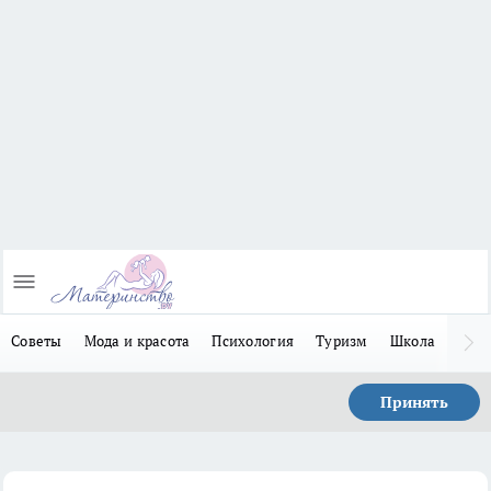
Советы
Мода и красота
Психология
Туризм
Школа
Льго
Принять