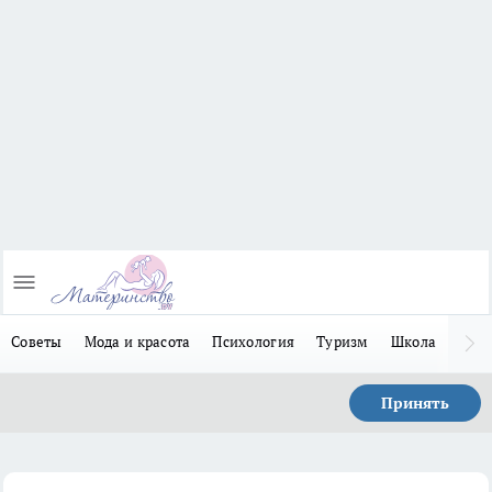
Советы
Мода и красота
Психология
Туризм
Школа
Льго
Принять