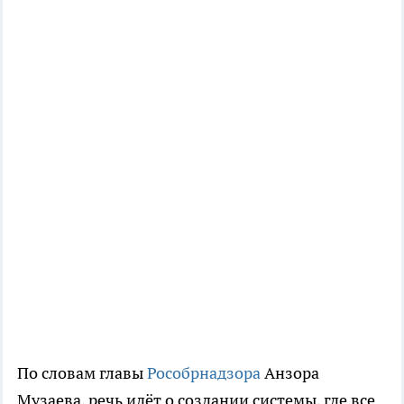
По словам главы
Рособрнадзора
Анзора
Музаева, речь идёт о создании системы, где все