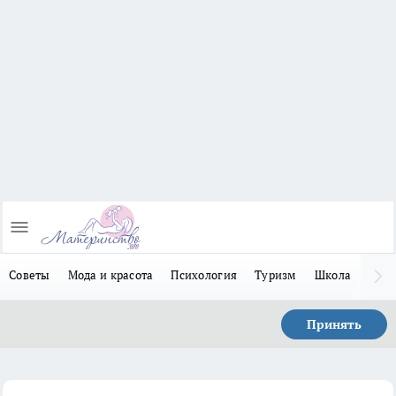
Советы
Мода и красота
Психология
Туризм
Школа
Льго
Принять