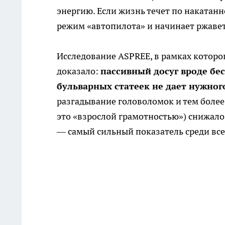
энергию. Если жизнь течет по накатанн
режим «автопилота» и начинает ржавет
Исследование ASPREE, в рамках которо
доказало:
пассивный досуг вроде бе
бульварных статеек не дает нужног
разгадывание головоломок и тем боле
это «взрослой грамотностью») снижал
— самый сильный показатель среди все