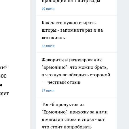
пропорции на 1 литр воды
10 июля
Как часто нужно стирать
шторы - запомните раз и на
всю жизнь
18 июля
Фавориты и разочарования
ки?
"Ермолино": что можно брать,
а что лучше обходить стороной
800
— честный отзыв
я
17 июля
няет
Топ-6 продуктов из
"Ермолино": прихожу за ними
в магазин снова и снова - вот
что стоит попробовать