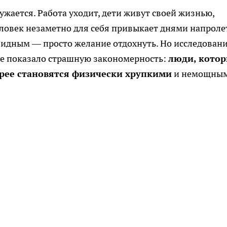
жается. Работа уходит, дети живут своей жизнью,
Человек незаметно для себя привыкает днями напроле
обидным — просто желание отдохнуть. Но исследован
рше показало страшную закономерность:
люди, кото
трее становятся физически хрупкими
и немощным