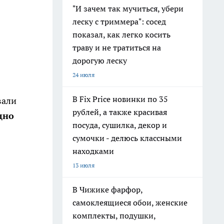
"И зачем так мучиться, убери
леску с триммера": сосед
показал, как легко косить
траву и не тратиться на
дорогую леску
24 июля
В Fix Price новинки по 35
вали
рублей, а также красивая
дно
посуда, сушилка, декор и
сумочки - делюсь классными
находками
13 июля
В Чижике фарфор,
самоклеящиеся обои, женские
комплекты, подушки,