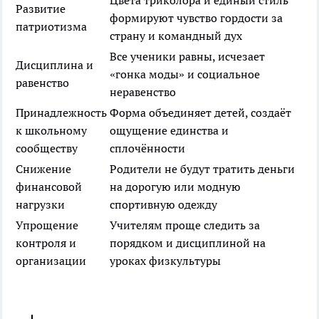
Цвета триколора и единый стиль
Развитие
формируют чувство гордости за
патриотизма
страну и командный дух
Все ученики равны, исчезает
Дисциплина и
«гонка моды» и социальное
равенство
неравенство
Принадлежность
Форма объединяет детей, создаёт
к школьному
ощущение единства и
сообществу
сплочённости
Снижение
Родители не будут тратить деньги
финансовой
на дорогую или модную
нагрузки
спортивную одежду
Упрощение
Учителям проще следить за
контроля и
порядком и дисциплиной на
организации
уроках физкультуры