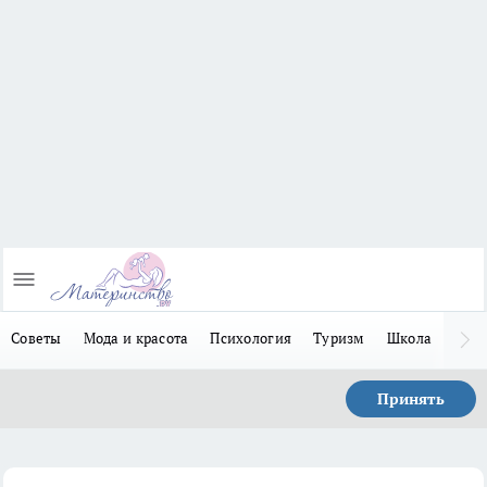
Советы
Мода и красота
Психология
Туризм
Школа
Льго
Принять