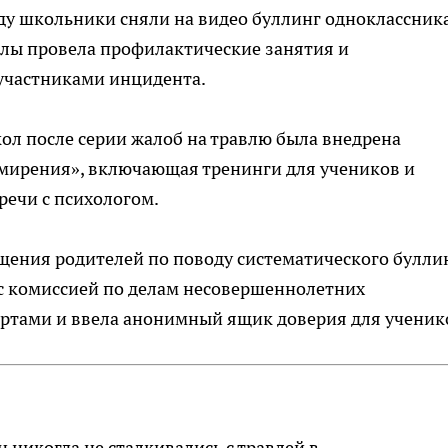
ду школьники сняли на видео буллинг одноклассника
лы провела профилактические занятия и
 участниками инцидента.
кол после серии жалоб на травлю была внедрена
мирения», включающая тренинги для учеников и
речи с психологом.
ащения родителей по поводу систематического булли
с комиссией по делам несовершеннолетних
ертами и ввела анонимный ящик доверия для ученик
 никогда не сталкивались с травлей в