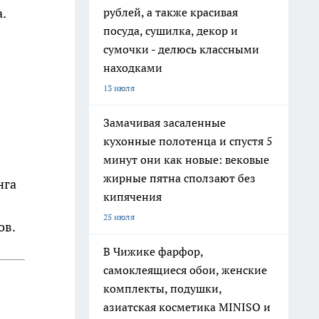
рублей, а также красивая
.
посуда, сушилка, декор и
сумочки - делюсь классными
находками
13 июля
Замачивая засаленные
кухонные полотенца и спустя 5
минут они как новые: вековые
жирные пятна сползают без
нга
кипячения
25 июля
ов.
В Чижике фарфор,
самоклеящиеся обои, женские
комплекты, подушки,
азиатская косметика MINISO и