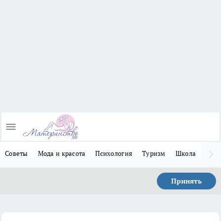
Советы
Мода и красота
Психология
Туризм
Школа
Льго
Принять