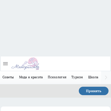
Советы
Мода и красота
Психология
Туризм
Школа
Льго
Принять