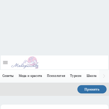
Советы
Мода и красота
Психология
Туризм
Школа
Льго
Принять