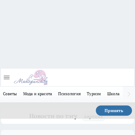
Советы
Мода и красота
Психология
Туризм
Школа
Льго
Принять
Новости по тэгу
картина