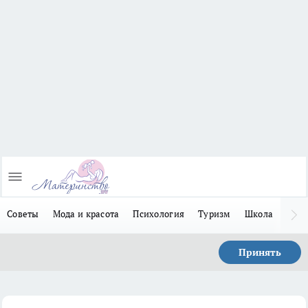
Советы
Мода и красота
Психология
Туризм
Школа
Льго
Принять