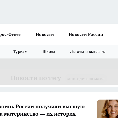
рос-Ответ
Новости
Новости России
Туризм
Школа
Льготы и выплаты
Новости по тэгу
многодетная мама
роинь России получили высшую
за материнство — их история