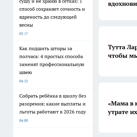
сушу и не храню в сетках: 1
вдохнови
способ сохраняет сочность и
ядреность до следующей
весны
05:17
Тутта Ла
Как подшить шторы за
чтобы мы
полчаса: 4 простых способа
заменят профессиональную
швею
04:22
Собрать ребёнка в школу без
«Мама в к
разорения: какие выплаты и
утрате и
льготы работают в 2026 году
04:00