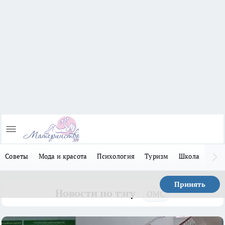
Советы
Мода и красота
Психология
Туризм
Школа
Льго
Принять
Новости по тэгу
ОМС