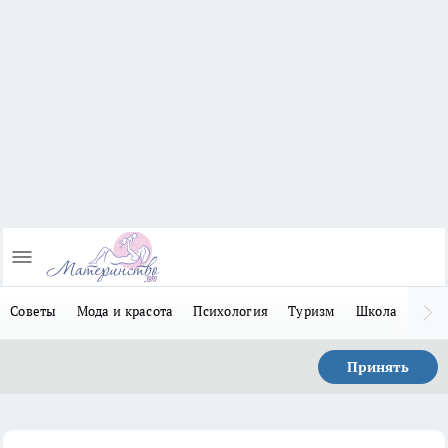
Советы
Мода и красота
Психология
Туризм
Школа
Льго
Принять