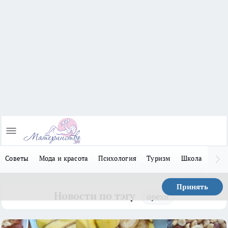
Советы
Мода и красота
Психология
Туризм
Школа
Льго
Принять
Новости по тэгу
орехи