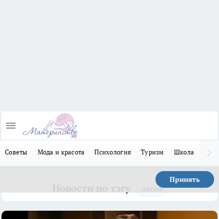
Советы
Мода и красота
Психология
Туризм
Школа
Льго
Принять
Новости по тэгу
песня