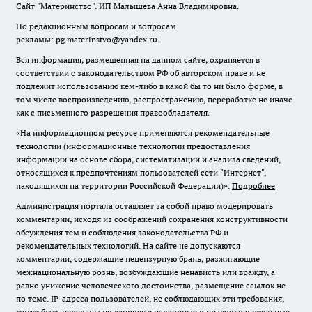
Сайт "Материнство". ИП Малышева Анна Владимировна.
По редакционным вопросам и вопросам
рекламы: pg.materinstvo@yandex.ru.
Вся информация, размещенная на данном сайте, охраняется в
соответствии с законодательством РФ об авторском праве и не
подлежит использованию кем-либо в какой бы то ни было форме, в
том числе воспроизведению, распространению, переработке не иначе
как с письменного разрешения правообладателя.
«На информационном ресурсе применяются рекомендательные
технологии (информационные технологии предоставления
информации на основе сбора, систематизации и анализа сведений,
относящихся к предпочтениям пользователей сети "Интернет",
находящихся на территории Российской Федерации)».
Подробнее
Администрация портала оставляет за собой право модерировать
комментарии, исходя из соображений сохранения конструктивности
обсуждения тем и соблюдения законодательства РФ и
рекомендательных технологий. На сайте не допускаются
комментарии, содержащие нецензурную брань, разжигающие
межнациональную рознь, возбуждающие ненависть или вражду, а
равно унижение человеческого достоинства, размещение ссылок не
по теме. IP-адреса пользователей, не соблюдающих эти требования,
могут быть переданы по запросу в надзорные и правоохранительные